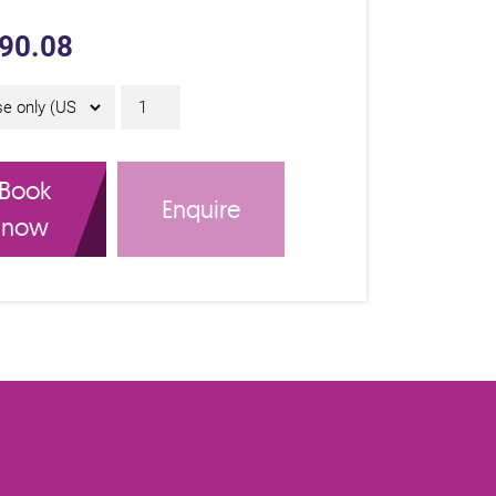
90.08
Asset Management Foundation Aw
Book
Enquire
now